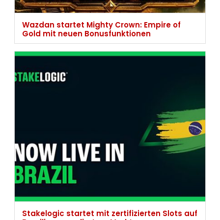
Wazdan startet Mighty Crown: Empire of
Gold mit neuen Bonusfunktionen
Stakelogic startet mit zertifizierten Slots auf