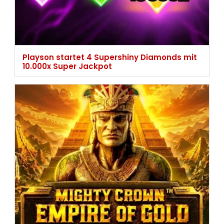
Playson startet 4 Supershiny Diamonds mit
10.000x Super Jackpot