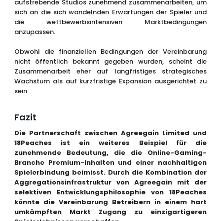
aufstrebende Studios zunehmend zusammenarbeiten, um
sich an die sich wandelnden Erwartungen der Spieler und
die wettbewerbsintensiven Marktbedingungen
anzupassen.
Obwohl die finanziellen Bedingungen der Vereinbarung
nicht öffentlich bekannt gegeben wurden, scheint die
Zusammenarbeit eher auf langfristiges strategisches
Wachstum als auf kurzfristige Expansion ausgerichtet zu
sein.
Fazit
Die Partnerschaft zwischen Agreegain Limited und
18Peaches ist ein weiteres Beispiel für die
zunehmende Bedeutung, die die Online-Gaming-
Branche Premium-Inhalten und einer nachhaltigen
Spielerbindung beimisst. Durch die Kombination der
Aggregationsinfrastruktur von Agreegain mit der
selektiven Entwicklungsphilosophie von 18Peaches
könnte die Vereinbarung Betreibern in einem hart
umkämpften Markt Zugang zu einzigartigeren