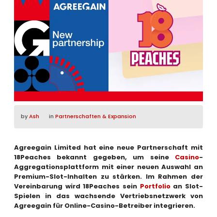
by
Ash
in
Partnerschaften & Expansion
Agreegain Limited hat eine neue Partnerschaft mit
18Peaches bekannt gegeben, um seine
Casino
-
Aggregationsplattform mit einer neuen Auswahl an
Premium-Slot-Inhalten zu stärken. Im Rahmen der
Vereinbarung wird 18Peaches sein
Portfolio
an Slot-
Spielen in das wachsende Vertriebsnetzwerk von
Agreegain für Online-Casino-Betreiber integrieren.