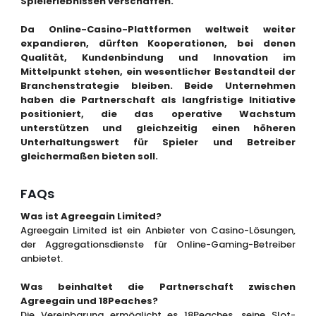
Spielerlebnissen verschaffen.
Da Online-Casino-Plattformen weltweit weiter
expandieren, dürften Kooperationen, bei denen
Qualität, Kundenbindung und Innovation im
Mittelpunkt stehen, ein wesentlicher Bestandteil der
Branchenstrategie bleiben. Beide Unternehmen
haben die Partnerschaft als langfristige Initiative
positioniert, die das operative Wachstum
unterstützen und gleichzeitig einen höheren
Unterhaltungswert für Spieler und Betreiber
gleichermaßen bieten soll.
FAQs
Was ist Agreegain Limited?
Agreegain Limited ist ein Anbieter von Casino-Lösungen,
der Aggregationsdienste für Online-Gaming-Betreiber
anbietet.
Was beinhaltet die Partnerschaft zwischen
Agreegain und 18Peaches?
Die Vereinbarung ermöglicht es 18Peaches, seine Slot-