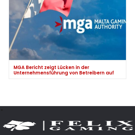
MGA Bericht zeigt Lücken in der
Unternehmensführung von Betreibern auf