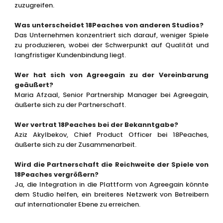
zuzugreifen.
Was unterscheidet 18Peaches von anderen Studios?
Das Unternehmen konzentriert sich darauf, weniger Spiele
zu produzieren, wobei der Schwerpunkt auf Qualität und
langfristiger Kundenbindung liegt.
Wer hat sich von Agreegain zu der Vereinbarung
geäußert?
Maria Afzaal, Senior Partnership Manager bei Agreegain,
äußerte sich zu der Partnerschaft.
Wer vertrat 18Peaches bei der Bekanntgabe?
Aziz Akylbekov, Chief Product Officer bei 18Peaches,
äußerte sich zu der Zusammenarbeit.
Wird die Partnerschaft die Reichweite der Spiele von
18Peaches vergrößern?
Ja, die Integration in die Plattform von Agreegain könnte
dem Studio helfen, ein breiteres Netzwerk von Betreibern
auf internationaler Ebene zu erreichen.