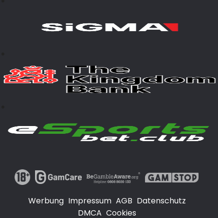
Werbung
Impressum
AGB
Datenschutz
DMCA
Cookies