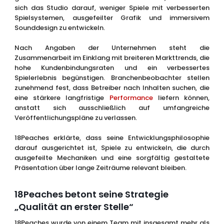
sich das Studio darauf, weniger Spiele mit verbesserten
Spielsystemen, ausgefeilter Grafik und immersivem
Sounddesign zu entwickeln.
Nach Angaben der Unternehmen steht die
Zusammenarbeit im Einklang mit breiteren Markttrends, die
hohe Kundenbindungsraten und ein verbessertes
Spielerlebnis begünstigen. Branchenbeobachter stellen
zunehmend fest, dass Betreiber nach Inhalten suchen, die
eine stärkere langfristige
Performance
liefern können,
anstatt sich ausschließlich auf umfangreiche
Veröffentlichungspläne zu verlassen.
18Peaches erklärte, dass seine Entwicklungsphilosophie
darauf ausgerichtet ist, Spiele zu entwickeln, die durch
ausgefeilte Mechaniken und eine sorgfältig gestaltete
Präsentation über lange Zeiträume relevant bleiben.
18Peaches betont seine Strategie
„Qualität an erster Stelle“
18Peaches wurde von einem Team mit insgesamt mehr als