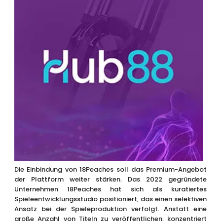
Die Einbindung von 18Peaches soll das Premium-Angebot
der Plattform weiter stärken. Das 2022 gegründete
Unternehmen 18Peaches hat sich als kuratiertes
Spieleentwicklungsstudio positioniert, das einen selektiven
Ansatz bei der Spieleproduktion verfolgt. Anstatt eine
große Anzahl von Titeln zu veröffentlichen, konzentriert