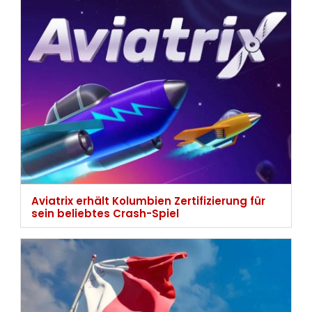
Aviatrix erhält Kolumbien Zertifizierung für
sein beliebtes Crash-Spiel