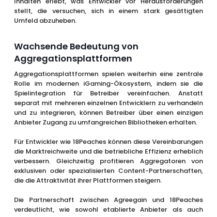
Inhalten erlebt, was Entwickler vor Herausforderungen
stellt, die versuchen, sich in einem stark gesättigten
Umfeld abzuheben.
Wachsende Bedeutung von
Aggregationsplattformen
Aggregationsplattformen spielen weiterhin eine zentrale
Rolle im modernen iGaming-Ökosystem, indem sie die
Spielintegration für Betreiber vereinfachen. Anstatt
separat mit mehreren einzelnen Entwicklern zu verhandeln
und zu integrieren, können Betreiber über einen einzigen
Anbieter Zugang zu umfangreichen Bibliotheken erhalten.
Für Entwickler wie 18Peaches können diese Vereinbarungen
die Marktreichweite und die betriebliche Effizienz erheblich
verbessern. Gleichzeitig profitieren Aggregatoren von
exklusiven oder spezialisierten Content-Partnerschaften,
die die Attraktivität ihrer Plattformen steigern.
Die Partnerschaft zwischen Agreegain und 18Peaches
verdeutlicht, wie sowohl etablierte Anbieter als auch