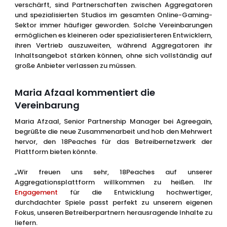
verschärft, sind Partnerschaften zwischen Aggregatoren
und spezialisierten Studios im gesamten Online-Gaming-
Sektor immer häufiger geworden. Solche Vereinbarungen
ermöglichen es kleineren oder spezialisierteren Entwicklern,
ihren Vertrieb auszuweiten, während Aggregatoren ihr
Inhaltsangebot stärken können, ohne sich vollständig auf
große Anbieter verlassen zu müssen.
Maria Afzaal kommentiert die
Vereinbarung
Maria Afzaal, Senior Partnership Manager bei Agreegain,
begrüßte die neue Zusammenarbeit und hob den Mehrwert
hervor, den 18Peaches für das Betreibernetzwerk der
Plattform bieten könnte.
„Wir freuen uns sehr, 18Peaches auf unserer
Aggregationsplattform willkommen zu heißen. Ihr
Engagement
für die Entwicklung hochwertiger,
durchdachter Spiele passt perfekt zu unserem eigenen
Fokus, unseren Betreiberpartnern herausragende Inhalte zu
liefern.