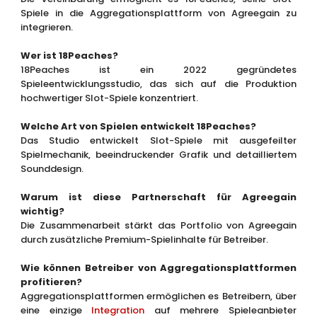
Spiele in die Aggregationsplattform von Agreegain zu
integrieren.
Wer ist 18Peaches?
18Peaches ist ein 2022 gegründetes
Spieleentwicklungsstudio, das sich auf die Produktion
hochwertiger Slot-Spiele konzentriert.
Welche Art von Spielen entwickelt 18Peaches?
Das Studio entwickelt Slot-Spiele mit ausgefeilter
Spielmechanik, beeindruckender Grafik und detailliertem
Sounddesign.
Warum ist diese Partnerschaft für Agreegain
wichtig?
Die Zusammenarbeit stärkt das Portfolio von Agreegain
durch zusätzliche Premium-Spielinhalte für Betreiber.
Wie können Betreiber von Aggregationsplattformen
profitieren?
Aggregationsplattformen ermöglichen es Betreibern, über
eine einzige
Integration
auf mehrere Spieleanbieter