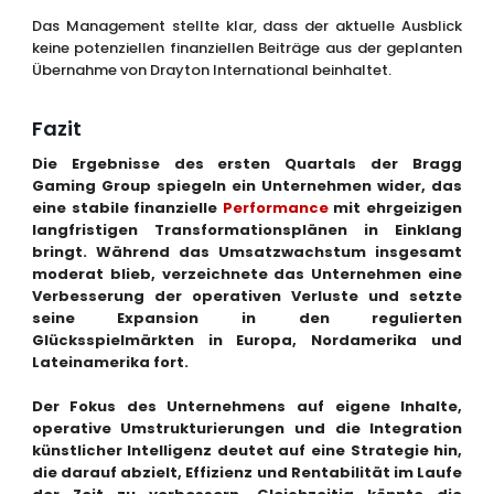
Das Management stellte klar, dass der aktuelle Ausblick
keine potenziellen finanziellen Beiträge aus der geplanten
Übernahme von Drayton International beinhaltet.
Fazit
Die Ergebnisse des ersten Quartals der Bragg
Gaming Group spiegeln ein Unternehmen wider, das
eine stabile finanzielle
Performance
mit ehrgeizigen
langfristigen Transformationsplänen in Einklang
bringt. Während das Umsatzwachstum insgesamt
moderat blieb, verzeichnete das Unternehmen eine
Verbesserung der operativen Verluste und setzte
seine Expansion in den regulierten
Glücksspielmärkten in Europa, Nordamerika und
Lateinamerika fort.
Der Fokus des Unternehmens auf eigene Inhalte,
operative Umstrukturierungen und die Integration
künstlicher Intelligenz deutet auf eine Strategie hin,
die darauf abzielt, Effizienz und Rentabilität im Laufe