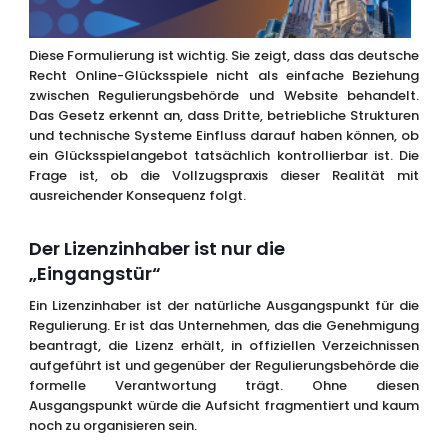
Diese Formulierung ist wichtig. Sie zeigt, dass das deutsche
Recht Online-Glücksspiele nicht als einfache Beziehung
zwischen Regulierungsbehörde und Website behandelt.
Das Gesetz erkennt an, dass Dritte, betriebliche Strukturen
und technische Systeme Einfluss darauf haben können, ob
ein Glücksspielangebot tatsächlich kontrollierbar ist. Die
Frage ist, ob die Vollzugspraxis dieser Realität mit
ausreichender Konsequenz folgt.
Der Lizenzinhaber ist nur die
„Eingangstür“
Ein Lizenzinhaber ist der natürliche Ausgangspunkt für die
Regulierung. Er ist das Unternehmen, das die Genehmigung
beantragt, die Lizenz erhält, in offiziellen Verzeichnissen
aufgeführt ist und gegenüber der Regulierungsbehörde die
formelle Verantwortung trägt. Ohne diesen
Ausgangspunkt würde die Aufsicht fragmentiert und kaum
noch zu organisieren sein.