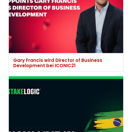
Gary Francis wird Director of Business
Development bei ICONIC21