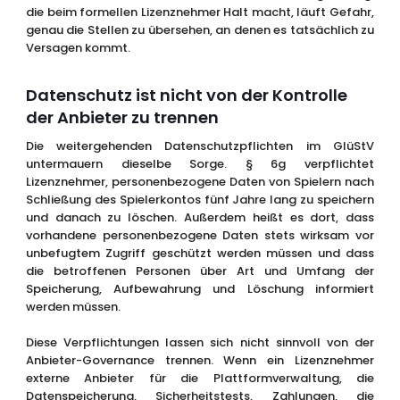
die beim formellen Lizenznehmer Halt macht, läuft Gefahr,
genau die Stellen zu übersehen, an denen es tatsächlich zu
Versagen kommt.
Datenschutz ist nicht von der Kontrolle
der Anbieter zu trennen
Die weitergehenden Datenschutzpflichten im GlüStV
untermauern dieselbe Sorge. § 6g verpflichtet
Lizenznehmer, personenbezogene Daten von Spielern nach
Schließung des Spielerkontos fünf Jahre lang zu speichern
und danach zu löschen. Außerdem heißt es dort, dass
vorhandene personenbezogene Daten stets wirksam vor
unbefugtem Zugriff geschützt werden müssen und dass
die betroffenen Personen über Art und Umfang der
Speicherung, Aufbewahrung und Löschung informiert
werden müssen.
Diese Verpflichtungen lassen sich nicht sinnvoll von der
Anbieter-Governance trennen. Wenn ein Lizenznehmer
externe Anbieter für die Plattformverwaltung, die
Datenspeicherung, Sicherheitstests, Zahlungen, die