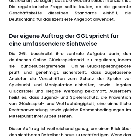
ausreichen, zu sagen, dass die Website selbst lizenziert ist.
Die regulatorische Frage sollte lauten, ob die gesamte
Geschäftskette dieselben Standards einhält, die
Deutschland für das lizenzierte Angebot anwendet.
Der eigene Auftrag der GGL spricht für
eine umfassendere Sichtweise
Die GGL beschreibt ihre zentrale Aufgabe darin, den
deutschen Online-Glücksspielmarkt zu regulieren, indem
sie bundesübergreifende Online-Glücksspielangebote
prüft und genehmigt, sicherstellt, dass zugelassene
Anbieter die Vorschriften zum Schutz der Spieler vor
Spielsucht und Manipulation einhalten, sowie illegales
Glücksspiel und illegale Werbung bekämpft. Außerdem
heißt es, dass Jugend- und Spielerschutz, die Prävention
von Glücksspiel- und Wettabhängigkeit, eine einheitliche
Rechtsanwendung sowie gleiche Rahmenbedingungen im
Mittelpunkt ihrer Arbeit stehen.
Dieser Auftrag ist weitreichend genug, um einen Blick über
den sichtbaren Betreiber hinaus zu rechtfertigen. Wenn das