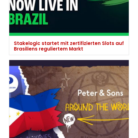
Stakelogic startet mit zertifizierten Slots auf
Brasiliens reguliertem Markt