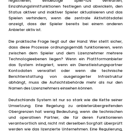
registrieren, eindeutige Spiel-IDs verwalten,
Einzahlungslimitfunktionen festlegen und abwickeln, den
Status aktiver und inaktiver Spieler aktualisieren und das
Spielen verhindern, wenn die zentrale Aktivitätsdatei
anzeigt, dass der Spieler bereits bei einem anderen
Anbieter aktiv ist.
Die praktische Frage liegt auf der Hand: Wer stellt sicher,
dass diese Prozesse ordnungsgemäß funktionieren, wenn
zwischen dem Spieler und dem Lizenznehmer mehrere
Technologieebenen liegen? Wenn ein Plattformanbieter
das System integriert, wenn ein Dienstleistungspartner
Kontodaten verwaltet oder wenn die technische
Berichterstattung von ausgelagerter Infrastruktur
abhängt, muss die Aufsichtsbehörde mehr als nur den
Namen des Lizenznehmers einsehen können.
Deutschlands System ist nur so stark wie die Kette seiner
Umsetzung. Eine Regelung zu anbieterübergreifenden
Obergrenzen hat wenig Bedeutung, wenn die technischen
und operativen Partner, die für deren Funktionieren
verantwortlich sind, nicht mit derselben Sorgfalt überprüft
werden wie das lizenzierte Unternehmen. Eine Regulierung,