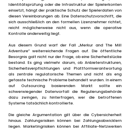
Identitätsprüfung oder die Infrastruktur der Spielerkonten
einsetzt, hängt der praktische Schutz der Spielerdaten von
diesen Vereinbarungen ab. Eine Datenschutzvorschrift, die
sich ausschließlich an den formellen Lizenznehmer richtet,
reicht möglicherweise nicht aus, wenn die operative
Kontrolle anderweitig liegt.
Aus diesem Grund warf der Fall „Merkur and The Mill
Adventure“ weiterreichende Fragen auf. Die öffentliche
Besorgnis galt nicht nur der Frage, ob eine Sicherheitslücke
bestand. Es ging vielmehr darum, ob Anbieterstrukturen,
Sicherheitsverpflichtungen und Plattformverantwortung
als zentrale regulatorische Themen und nicht als eng
gefasste technische Probleme behandelt wurden. In einem
auf Outsourcing basierenden Markt sollte ein
schwerwiegender Datenvorfall die Regulierungsbehörde
dazu zwingen, zu hinterfragen, wer die betroffenen
Systeme tatsächlich kontrollierte.
Die gleiche Argumentation gilt über die Cybersicherheit
hinaus. Zahlungsrisiken können bei Zahlungsabwicklern
liegen. Marketingrisiken können bei Affiliate-Netzwerken