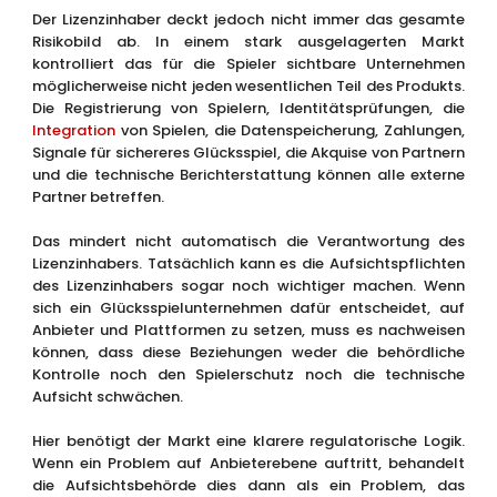
Der Lizenzinhaber deckt jedoch nicht immer das gesamte
Risikobild ab. In einem stark ausgelagerten Markt
kontrolliert das für die Spieler sichtbare Unternehmen
möglicherweise nicht jeden wesentlichen Teil des Produkts.
Die Registrierung von Spielern, Identitätsprüfungen, die
Integration
von Spielen, die Datenspeicherung, Zahlungen,
Signale für sichereres Glücksspiel, die Akquise von Partnern
und die technische Berichterstattung können alle externe
Partner betreffen.
Das mindert nicht automatisch die Verantwortung des
Lizenzinhabers. Tatsächlich kann es die Aufsichtspflichten
des Lizenzinhabers sogar noch wichtiger machen. Wenn
sich ein Glücksspielunternehmen dafür entscheidet, auf
Anbieter und Plattformen zu setzen, muss es nachweisen
können, dass diese Beziehungen weder die behördliche
Kontrolle noch den Spielerschutz noch die technische
Aufsicht schwächen.
Hier benötigt der Markt eine klarere regulatorische Logik.
Wenn ein Problem auf Anbieterebene auftritt, behandelt
die Aufsichtsbehörde dies dann als ein Problem, das