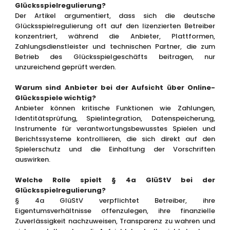
Glücksspielregulierung?
Der Artikel argumentiert, dass sich die deutsche
Glücksspielregulierung oft auf den lizenzierten Betreiber
konzentriert, während die Anbieter, Plattformen,
Zahlungsdienstleister und technischen Partner, die zum
Betrieb des Glücksspielgeschäfts beitragen, nur
unzureichend geprüft werden.
Warum sind Anbieter bei der Aufsicht über Online-
Glücksspiele wichtig?
Anbieter können kritische Funktionen wie Zahlungen,
Identitätsprüfung, Spielintegration, Datenspeicherung,
Instrumente für verantwortungsbewusstes Spielen und
Berichtssysteme kontrollieren, die sich direkt auf den
Spielerschutz und die Einhaltung der Vorschriften
auswirken.
Welche Rolle spielt § 4a GlüStV bei der
Glücksspielregulierung?
§ 4a GlüStV verpflichtet Betreiber, ihre
Eigentumsverhältnisse offenzulegen, ihre finanzielle
Zuverlässigkeit nachzuweisen, Transparenz zu wahren und