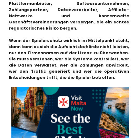
Plattformanbieter, Softwareunternehmen,
Zahlungspartner, Datenverarbeiter, Affiliate-
Netzwerke und konzernweite
Geschäftsvereinbarungen verbergen, die ein echtes
regulatorisches Risiko bergen.
Wenn der Spielerschutz wirklich im Mittelpunkt steht,
dann kann es sich die Aufsichtsbehörde nicht leisten,
nur den Firmennamen auf der Lizenz zu überwachen.
Sie muss verstehen, wer die Systeme kontrolliert, wer
die Daten verwaltet, wer die Zahlungen abwickelt,
wer den Traffic generiert und wer die operativen
Entscheidungen trifft, die die Spieler betreffen.