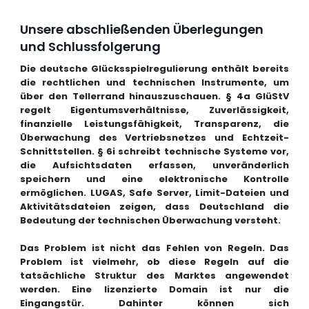
Unsere abschließenden Überlegungen
und Schlussfolgerung
Die deutsche Glücksspielregulierung enthält bereits
die rechtlichen und technischen Instrumente, um
über den Tellerrand hinauszuschauen. § 4a GlüStV
regelt Eigentumsverhältnisse, Zuverlässigkeit,
finanzielle Leistungsfähigkeit, Transparenz, die
Überwachung des Vertriebsnetzes und Echtzeit-
Schnittstellen. § 6i schreibt technische Systeme vor,
die Aufsichtsdaten erfassen, unveränderlich
speichern und eine elektronische Kontrolle
ermöglichen. LUGAS, Safe Server, Limit-Dateien und
Aktivitätsdateien zeigen, dass Deutschland die
Bedeutung der technischen Überwachung versteht.
Das Problem ist nicht das Fehlen von Regeln. Das
Problem ist vielmehr, ob diese Regeln auf die
tatsächliche Struktur des Marktes angewendet
werden. Eine lizenzierte Domain ist nur die
Eingangstür. Dahinter können sich