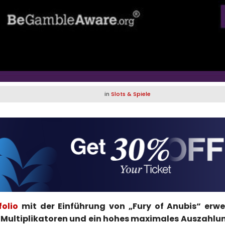
in
Slots & Spiele
folio
mit der Einführung von „Fury of Anubis“ erwe
ltiplikatoren und ein hohes maximales Auszahlungsp