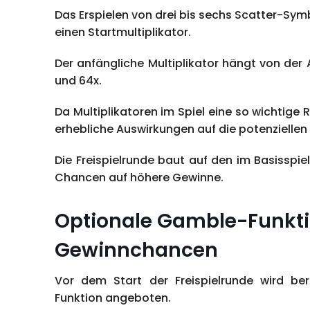
Das Erspielen von drei bis sechs Scatter-Symbo
einen Startmultiplikator.
Der anfängliche Multiplikator hängt von der 
und 64x.
Da Multiplikatoren im Spiel eine so wichtige 
erhebliche Auswirkungen auf die potenziellen
Die Freispielrunde baut auf den im Basisspie
Chancen auf höhere Gewinne.
Optionale Gamble-Funkti
Gewinnchancen
Vor dem Start der Freispielrunde wird be
Funktion angeboten.