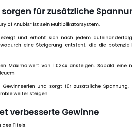
n sorgen für zusätzliche Spannu
ry of Anubis“ ist sein Multiplikatorsystem.
ngezeigt und erhöht sich nach jedem aufeinanderf
, wodurch eine Steigerung entsteht, die die potenzi
inen Maximalwert von 1.024x ansteigen. Sobald eine n
 Neuem.
e Gewinnserien und sorgt für zusätzliche Spannung,
umble weiter steigen.
tet verbesserte Gewinne
 des Titels.