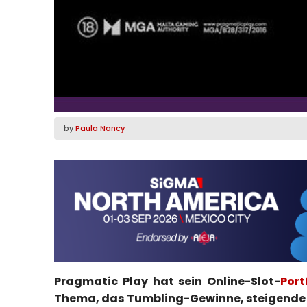
by
Paula Nancy
Pragmatic Play hat sein Online-Slot-
Port
Thema, das Tumbling-Gewinne, steigende Mu