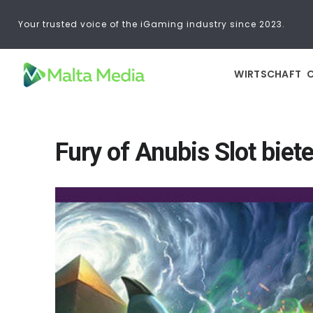
Your trusted voice of the iGaming industry since 2023.
WIRTSCHAFT
Fury of Anubis Slot bie