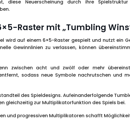
ht, diese Neuerscheinung durch ihre Spielstruktu
ben.
 6×5-Raster mit „Tumbling Wins
el wird auf einem 6×5-Raster gespielt und nutzt ein G
onelle Gewinnlinien zu verlassen, können übereinsti
 wenn zwischen acht und zwölf oder mehr übereinst
ntfernt, sodass neue Symbole nachrutschen und mö
standteil des Spieldesigns. Aufeinanderfolgende Tumbl
gleichzeitig zur Multiplikatorfunktion des Spiels bei.
 und progressiven Multiplikatoren schafft Möglichkei