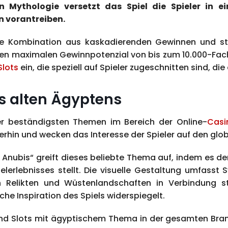
 Mythologie versetzt das Spiel die Spieler in ein
n vorantreiben.
ine Kombination aus kaskadierenden Gewinnen und st
en maximalen Gewinnpotenzial von bis zum 10.000-Fachen
Slots
ein, die speziell auf Spieler zugeschnitten sind, die
es alten Ägyptens
er beständigsten Themen im Bereich der Online-
Casi
terhin und wecken das Interesse der Spieler auf den glo
f Anubis“ greift dieses beliebte Thema auf, indem es d
elerlebnisses stellt. Die visuelle Gestaltung umfasst
en Relikten und Wüstenlandschaften in Verbindung st
sche Inspiration des Spiels widerspiegelt.
nd Slots mit ägyptischem Thema in der gesamten Branc