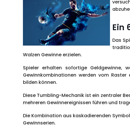
versuc
abzuhe
Ein
Das Spi
traditi
Walzen Gewinne erzielen.
Spieler erhalten sofortige Geldgewinne,
Gewinnkombinationen werden vom Raster e
bilden können.
Diese Tumbling-Mechanik ist ein zentraler Be
mehreren Gewinnereignissen führen und tragen 
Die Kombination aus kaskadierenden Symbolen
Gewinnserien.