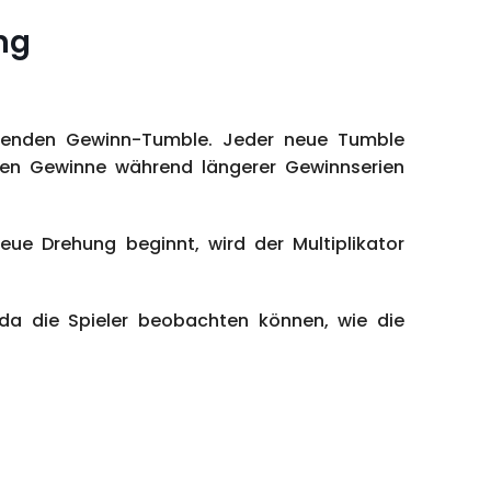
ng
olgenden Gewinn-Tumble. Jeder neue Tumble
ellen Gewinne während längerer Gewinnserien
eue Drehung beginnt, wird der Multiplikator
 da die Spieler beobachten können, wie die