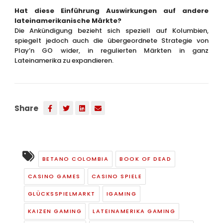
Hat diese Einführung Auswirkungen auf andere
lateinamerikanische Märkte?
Die Ankündigung bezieht sich speziell auf Kolumbien,
spiegelt jedoch auch die übergeordnete Strategie von
Play’n GO wider, in regulierten Märkten in ganz
Lateinamerika zu expandieren.
Share
BETANO COLOMBIA
BOOK OF DEAD
CASINO GAMES
CASINO SPIELE
GLÜCKSSPIELMARKT
IGAMING
KAIZEN GAMING
LATEINAMERIKA GAMING