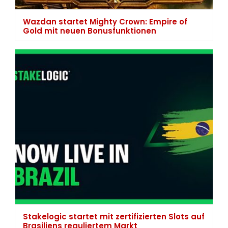
Wazdan startet Mighty Crown: Empire of
Gold mit neuen Bonusfunktionen
Stakelogic startet mit zertifizierten Slots auf
Brasiliens reguliertem Markt