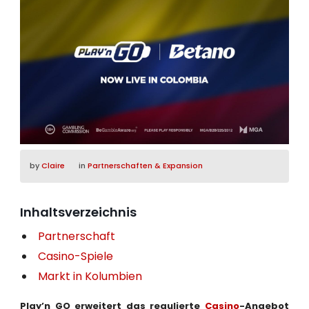
by
Claire
in
Partnerschaften & Expansion
Inhaltsverzeichnis
Partnerschaft
Casino-Spiele
Markt in Kolumbien
Play’n GO erweitert das regulierte
Casino
-Angebot