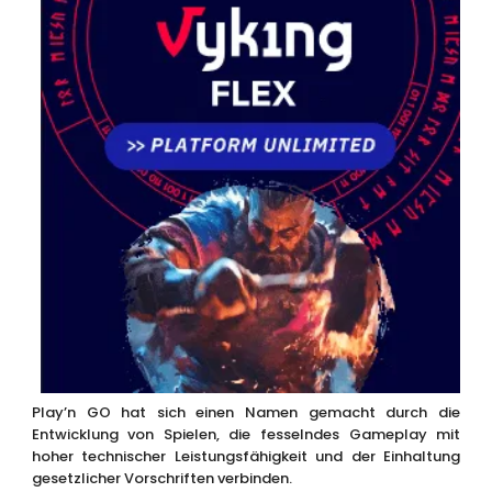
Play’n GO hat sich einen Namen gemacht durch die
Entwicklung von Spielen, die fesselndes Gameplay mit
hoher technischer Leistungsfähigkeit und der Einhaltung
gesetzlicher Vorschriften verbinden.