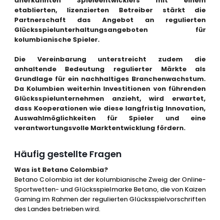
anerkannten Spieleentwicklers mit einem
etablierten, lizenzierten Betreiber stärkt die
Partnerschaft das Angebot an regulierten
Glücksspielunterhaltungsangeboten für
kolumbianische Spieler.
Die Vereinbarung unterstreicht zudem die
anhaltende Bedeutung regulierter Märkte als
Grundlage für ein nachhaltiges Branchenwachstum.
Da Kolumbien weiterhin Investitionen von führenden
Glücksspielunternehmen anzieht, wird erwartet,
dass Kooperationen wie diese langfristig Innovation,
Auswahlmöglichkeiten für Spieler und eine
verantwortungsvolle Marktentwicklung fördern.
Häufig gestellte Fragen
Was ist Betano Colombia?
Betano Colombia ist der kolumbianische Zweig der Online-
Sportwetten- und Glücksspielmarke Betano, die von Kaizen
Gaming im Rahmen der regulierten Glücksspielvorschriften
des Landes betrieben wird.