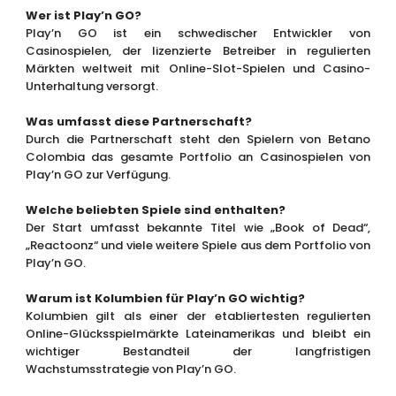
Wer ist Play’n GO?
Play’n GO ist ein schwedischer Entwickler von
Casinospielen, der lizenzierte Betreiber in regulierten
Märkten weltweit mit Online-Slot-Spielen und Casino-
Unterhaltung versorgt.
Was umfasst diese Partnerschaft?
Durch die Partnerschaft steht den Spielern von Betano
Colombia das gesamte Portfolio an Casinospielen von
Play’n GO zur Verfügung.
Welche beliebten Spiele sind enthalten?
Der Start umfasst bekannte Titel wie „Book of Dead“,
„Reactoonz“ und viele weitere Spiele aus dem Portfolio von
Play’n GO.
Warum ist Kolumbien für Play’n GO wichtig?
Kolumbien gilt als einer der etabliertesten regulierten
Online-Glücksspielmärkte Lateinamerikas und bleibt ein
wichtiger Bestandteil der langfristigen
Wachstumsstrategie von Play’n GO.