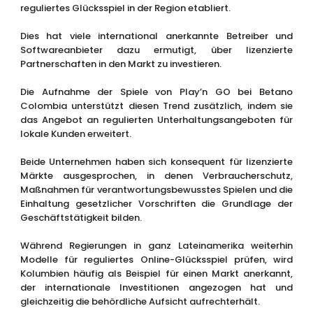
reguliertes Glücksspiel in der Region etabliert.
Dies hat viele international anerkannte Betreiber und
Softwareanbieter dazu ermutigt, über lizenzierte
Partnerschaften in den Markt zu investieren.
Die Aufnahme der Spiele von Play’n GO bei Betano
Colombia unterstützt diesen Trend zusätzlich, indem sie
das Angebot an regulierten Unterhaltungsangeboten für
lokale Kunden erweitert.
Beide Unternehmen haben sich konsequent für lizenzierte
Märkte ausgesprochen, in denen Verbraucherschutz,
Maßnahmen für verantwortungsbewusstes Spielen und die
Einhaltung gesetzlicher Vorschriften die Grundlage der
Geschäftstätigkeit bilden.
Während Regierungen in ganz Lateinamerika weiterhin
Modelle für reguliertes Online-Glücksspiel prüfen, wird
Kolumbien häufig als Beispiel für einen Markt anerkannt,
der internationale Investitionen angezogen hat und
gleichzeitig die behördliche Aufsicht aufrechterhält.