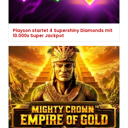
Playson startet 4 Supershiny Diamonds mit
10.000x Super Jackpot