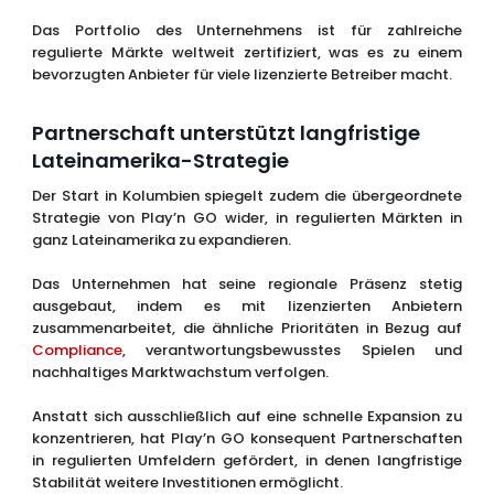
Das Portfolio des Unternehmens ist für zahlreiche
regulierte Märkte weltweit zertifiziert, was es zu einem
bevorzugten Anbieter für viele lizenzierte Betreiber macht.
Partnerschaft unterstützt langfristige
Lateinamerika-Strategie
Der Start in Kolumbien spiegelt zudem die übergeordnete
Strategie von Play’n GO wider, in regulierten Märkten in
ganz Lateinamerika zu expandieren.
Das Unternehmen hat seine regionale Präsenz stetig
ausgebaut, indem es mit lizenzierten Anbietern
zusammenarbeitet, die ähnliche Prioritäten in Bezug auf
Compliance
, verantwortungsbewusstes Spielen und
nachhaltiges Marktwachstum verfolgen.
Anstatt sich ausschließlich auf eine schnelle Expansion zu
konzentrieren, hat Play’n GO konsequent Partnerschaften
in regulierten Umfeldern gefördert, in denen langfristige
Stabilität weitere Investitionen ermöglicht.