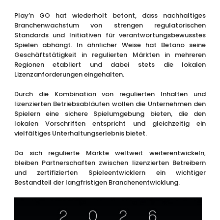
Play’n GO hat wiederholt betont, dass nachhaltiges
Branchenwachstum von strengen regulatorischen
Standards und Initiativen für verantwortungsbewusstes
Spielen abhängt. In ähnlicher Weise hat Betano seine
Geschäftstätigkeit in regulierten Märkten in mehreren
Regionen etabliert und dabei stets die lokalen
Lizenzanforderungen eingehalten.
Durch die Kombination von regulierten Inhalten und
lizenzierten Betriebsabläufen wollen die Unternehmen den
Spielern eine sichere Spielumgebung bieten, die den
lokalen Vorschriften entspricht und gleichzeitig ein
vielfältiges Unterhaltungserlebnis bietet.
Da sich regulierte Märkte weltweit weiterentwickeln,
bleiben Partnerschaften zwischen lizenzierten Betreibern
und zertifizierten Spieleentwicklern ein wichtiger
Bestandteil der langfristigen Branchenentwicklung.