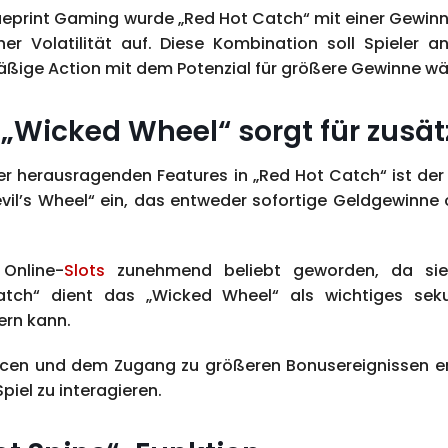
ueprint Gaming wurde „Red Hot Catch“ mit einer Gewinnqu
her Volatilität auf. Diese Kombination soll Spieler
ßige Action mit dem Potenzial für größere Gewinne wäh
„Wicked Wheel“ sorgt für zusä
er herausragenden Features in „Red Hot Catch“ ist de
vil’s Wheel“ ein, das entweder sofortige Geldgewinn
Online-
Slots
zunehmend beliebt geworden, da sie
Catch“ dient das „Wicked Wheel“ als wichtiges se
ern kann.
en und dem Zugang zu größeren Bonusereignissen eröff
iel zu interagieren.