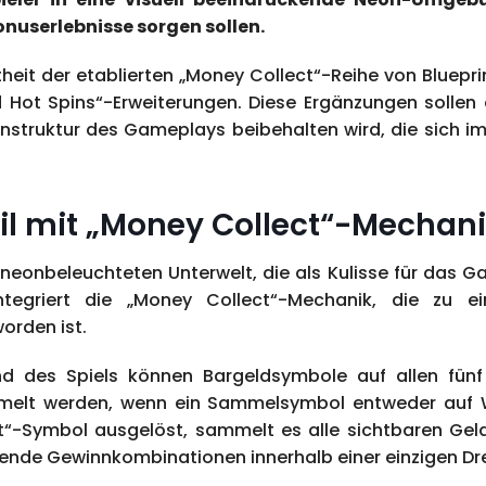
nuserlebnisse sorgen sollen.
theit der etablierten „Money Collect“-Reihe von Bluepr
ot Spins“-Erweiterungen. Diese Ergänzungen sollen de
nstruktur des Gameplays beibehalten wird, die sich i
il mit „Money Collect“-Mechan
 neonbeleuchteten Unterwelt, die als Kulisse für das G
ntegriert die „Money Collect“-Mechanik, die zu e
orden ist.
d des Spiels können Bargeldsymbole auf allen fünf
elt werden, wenn ein Sammelsymbol entweder auf Wa
t“-Symbol ausgelöst, sammelt es alle sichtbaren Geld
ende Gewinnkombinationen innerhalb einer einzigen Dr