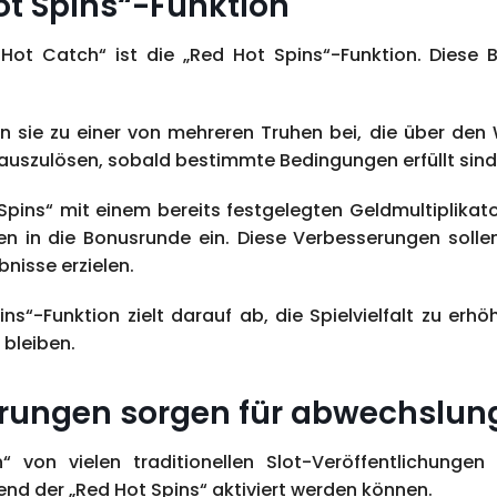
Hot Spins“-Funktion
d Hot Catch“ ist die „Red Hot Spins“-Funktion. Dies
sie zu einer von mehreren Truhen bei, die über den W
 auszulösen, sobald bestimmte Bedingungen erfüllt sind
pins“ mit einem bereits festgelegten Geldmultiplikator.
en in die Bonusrunde ein. Diese Verbesserungen solle
nisse erzielen.
s“-Funktion zielt darauf ab, die Spielvielfalt zu erhö
bleiben.
erungen sorgen für abwechslu
 von vielen traditionellen Slot-Veröffentlichungen 
nd der „Red Hot Spins“ aktiviert werden können.