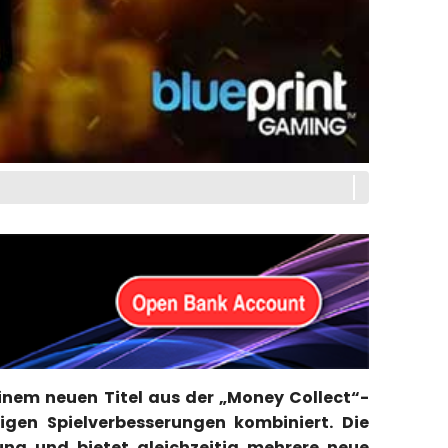
inem neuen Titel aus der „Money Collect“-
gen Spielverbesserungen kombiniert. Die
ung und bietet gleichzeitig mehrere neue