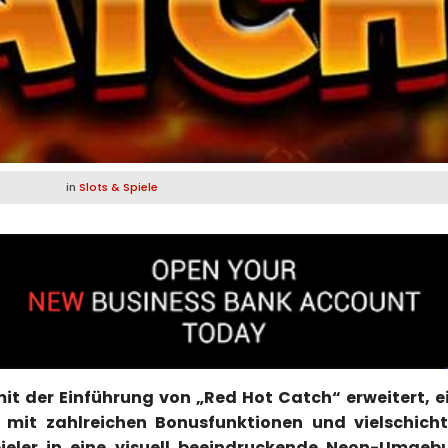
in
Slots & Spiele
it der Einführung von „Red Hot Catch“ erweitert, e
it zahlreichen Bonusfunktionen und vielschichti
pieler in eine visuell beeindruckende Neon-Umgeb