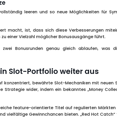
ze
ollständig leeren und so neue Möglichkeiten für S
t macht, ist, dass sich diese Verbesserungen mite
s zu einer Vielzahl möglicher Bonusausgänge führt.
 zwei Bonusrunden genau gleich ablaufen, was die
n Slot-Portfolio weiter aus
f konzentriert, bewährte Slot-Mechaniken mit neuen Sp
de Strategie wider, indem ein bekanntes „Money Colle
reiche feature-orientierte Titel auf regulierten Märkte
und vielfältige Gewinnchancen bieten. „Red Hot Catch“ f