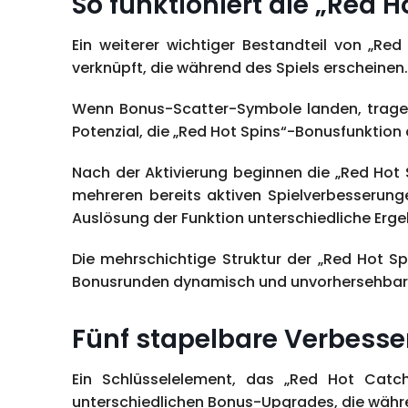
So funktioniert die „Red 
Ein weiterer wichtiger Bestandteil von „Re
verknüpft, die während des Spiels erscheinen.
Wenn Bonus-Scatter-Symbole landen, tragen 
Potenzial, die „Red Hot Spins“-Bonusfunktion
Nach der Aktivierung beginnen die „Red Hot S
mehreren bereits aktiven Spielverbesserung
Auslösung der Funktion unterschiedliche Ergeb
Die mehrschichtige Struktur der „Red Hot Spin
Bonusrunden dynamisch und unvorhersehbar 
Fünf stapelbare Verbess
Ein Schlüsselelement, das „Red Hot Catch“
unterschiedlichen Bonus-Upgrades, die währe