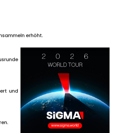
Einsammeln erhöht.
usrunde
ert und
ren.