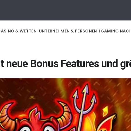
CASINO & WETTEN
UNTERNEHMEN & PERSONEN
IGAMING NAC
gt neue Bonus Features und g