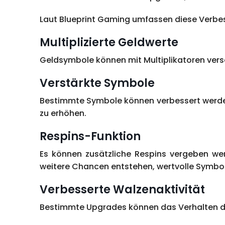
Laut Blueprint Gaming umfassen diese Verbe
Multiplizierte Geldwerte
Geldsymbole können mit Multiplikatoren vers
Verstärkte Symbole
Bestimmte Symbole können verbessert werde
zu erhöhen.
Respins-Funktion
Es können zusätzliche Respins vergeben we
weitere Chancen entstehen, wertvolle Symbol
Verbesserte Walzenaktivität
Bestimmte Upgrades können das Verhalten der