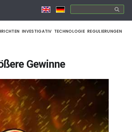
HRICHTEN
INVESTIGATIV
TECHNOLOGIE
REGULIERUNGEN
rößere Gewinne