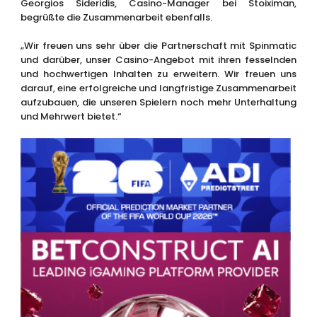
Georgios Sideridis, Casino-Manager bei Stoiximan,
begrüßte die Zusammenarbeit ebenfalls.
„Wir freuen uns sehr über die Partnerschaft mit Spinmatic
und darüber, unser Casino-Angebot mit ihren fesselnden
und hochwertigen Inhalten zu erweitern. Wir freuen uns
darauf, eine erfolgreiche und langfristige Zusammenarbeit
aufzubauen, die unseren Spielern noch mehr Unterhaltung
und Mehrwert bietet.“