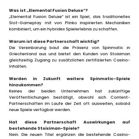
Was ist „Elemental Fusion Deluxe“?
„Elemental Fusion Deluxe“ ist ein Spiel, das traditionelles
Slot-Gameplay mit von Plinko inspirierten Mechaniken
kombiniert, um ein hybrides Spielerlebnis zu schaffen.
Warum ist diese Partnerschaft wichtig?
Die Vereinbarung baut die Präsenz von Spinmatic in
Griechenland aus und bietet den Kunden von Stoiximan
gleichzeitig Zugang zu zusätzlichen zertifizierten Casino-
Inhalten.
Werden in Zukunft weitere Spinmatic-Spiele
hinzukommen?
Keines der beiden Unternehmen hat zukünftige
Veröffentlichungen bestätigt, obwohl sich Content-
Partnerschaften im Laufe der Zeit oft ausweiten, sobald
neue Spiele verfügbar werden.
Hat diese Partnerschaft Auswirkungen auf
bestehende Stoiximan-Spiele?
Nein. Die neuen Titel ergänzen die bestehende Casino-