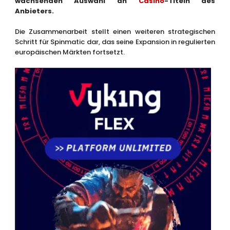
wachsenden Auswahl an
Casino
-Titeln des
Anbieters.
Die Zusammenarbeit stellt einen weiteren strategischen
Schritt für Spinmatic dar, das seine Expansion in regulierten
europäischen Märkten fortsetzt.