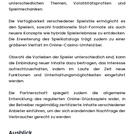
unterschiedlichen Themen, Volatilitätsprofilen und
Spielmechaniken.
Die Verfügbarkeit verschiedener Spielstile ermöglicht es
den Spielern, sowohl traditionelle Slot-Formate als auch
neuere Konzepte wie hybride Spielerlebnisse zu entdecken.
Die Erweiterung des Spielkatalogs trägt zudem zu einer
größeren Vielfalt im Online-Casino-Umfeld bei.
Obwohl die Vorlieben der Spieler unterschiedlich sind, kann
die Einbindung neuer Inhalte dazu beitragen, das Interesse
aufrechtzuerhalten, indem im Laufe der Zeit neue
Funktionen und Unterhaltungsmöglichkeiten eingeführt
werden.
Die Partnerschaft spiegelt zudem die allgemeine
Entwicklung des regulierten Online-Glücksspiels wider, in
der Betreiber regelmäßig zertifizierte Inhalte verschiedener
Anbieter einführen, um der sich wandelnden Nachfrage der
Verbraucher gerecht zu werden.
Ausblick