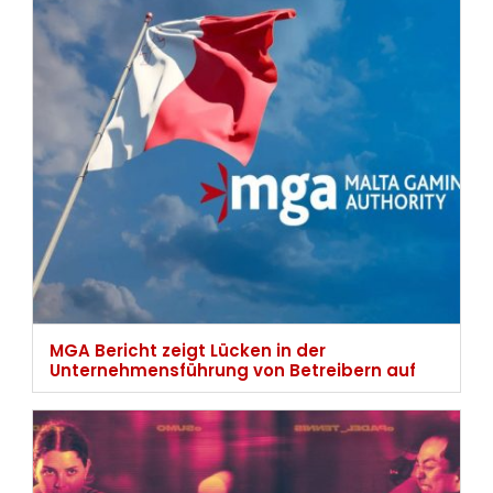
MGA Bericht zeigt Lücken in der
Unternehmensführung von Betreibern auf