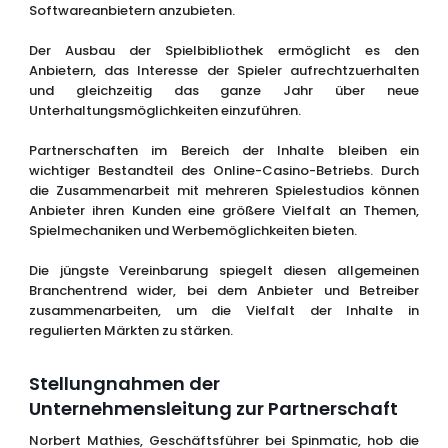
Softwareanbietern anzubieten.
Der Ausbau der Spielbibliothek ermöglicht es den
Anbietern, das Interesse der Spieler aufrechtzuerhalten
und gleichzeitig das ganze Jahr über neue
Unterhaltungsmöglichkeiten einzuführen.
Partnerschaften im Bereich der Inhalte bleiben ein
wichtiger Bestandteil des Online-Casino-Betriebs. Durch
die Zusammenarbeit mit mehreren Spielestudios können
Anbieter ihren Kunden eine größere Vielfalt an Themen,
Spielmechaniken und Werbemöglichkeiten bieten.
Die jüngste Vereinbarung spiegelt diesen allgemeinen
Branchentrend wider, bei dem Anbieter und Betreiber
zusammenarbeiten, um die Vielfalt der Inhalte in
regulierten Märkten zu stärken.
Stellungnahmen der
Unternehmensleitung zur Partnerschaft
Norbert Mathies, Geschäftsführer bei Spinmatic, hob die