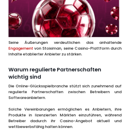
Seine Äußerungen verdeutlichen das anhaltende
Engagement
von Stoiximan, seine Casino-Plattform durch
Inhalte etablierter Anbieter zu stärken.
Warum regulierte Partnerschaften
wichtig sind
Die Online-Glücksspielbranche stützt sich zunehmend auf
regulierte Partnerschaften zwischen Betreibern und
Softwareanbietern.
Solche Vereinbarungen ermöglichen es Anbietern, ihre
Produkte in lizenzierten Märkten einzuführen, während
Betreiber dadurch ihr Casino-Angebot aktuell und
wettbewerbsfähig halten können.