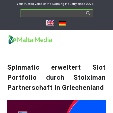
Your trusted voice of the iGaming industry since 2023.
Spinmatic erweitert Slot
Portfolio durch Stoiximan
Partnerschaft in Griechenland