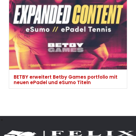
BETBY erweitert Betby Games portfolio mit
neuen ePadel und eSumo Titeln