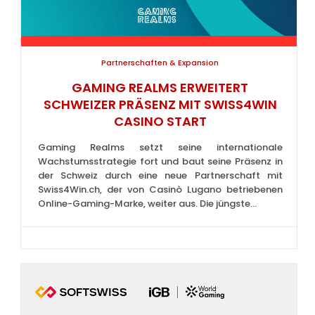
Partnerschaften & Expansion
GAMING REALMS ERWEITERT
SCHWEIZER PRÄSENZ MIT SWISS4WIN
CASINO START
Gaming Realms setzt seine internationale
Wachstumsstrategie fort und baut seine Präsenz in
der Schweiz durch eine neue Partnerschaft mit
Swiss4Win.ch, der von Casinò Lugano betriebenen
Online-Gaming-Marke, weiter aus. Die jüngste...