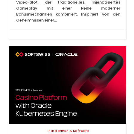
Video-Slot, der traditionelles, linienbasiertes
Gameplay mit einer Reihe moderner
Bonusmechaniken kombiniert. Inspiriert von den
Geheimnissen einer...
Plattformen & Software