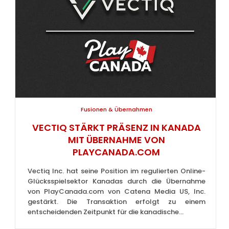
Fusionen & Übernahmen
VECTIQ STÄRKT PRÄSENZ IN KANADA
MIT ÜBERNAHME VON
PLAYCANADA.COM
Vectiq Inc. hat seine Position im regulierten Online-
Glücksspielsektor Kanadas durch die Übernahme
von PlayCanada.com von Catena Media US, Inc.
gestärkt. Die Transaktion erfolgt zu einem
entscheidenden Zeitpunkt für die kanadische...