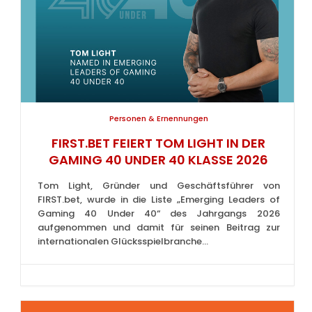
Personen & Ernennungen
FIRST.BET FEIERT TOM LIGHT IN DER
GAMING 40 UNDER 40 KLASSE 2026
Tom Light, Gründer und Geschäftsführer von
FIRST.bet, wurde in die Liste „Emerging Leaders of
Gaming 40 Under 40“ des Jahrgangs 2026
aufgenommen und damit für seinen Beitrag zur
internationalen Glücksspielbranche...