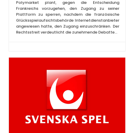
Polymarket plant, gegen die Entscheidung
Frankreichs vorzugehen, den Zugang zu seiner
Plattform zu sperren, nachdem die französische
Glücksspielaufsichtsbehörde Internetdienstanbieter
angewiesen hatte, den Zugang einzuschränken. Der
Rechtsstreit verdeutlicht die zunehmende Debatte...