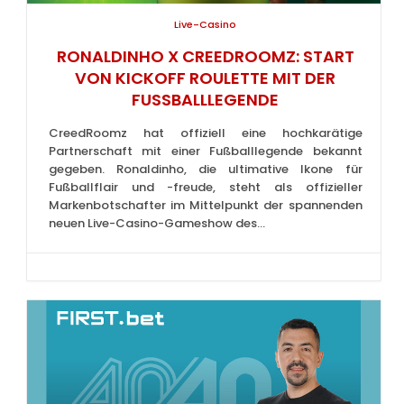
Live-Casino
RONALDINHO X CREEDROOMZ: START
VON KICKOFF ROULETTE MIT DER
FUSSBALLLEGENDE
CreedRoomz hat offiziell eine hochkarätige
Partnerschaft mit einer Fußballlegende bekannt
gegeben. Ronaldinho, die ultimative Ikone für
Fußballflair und -freude, steht als offizieller
Markenbotschafter im Mittelpunkt der spannenden
neuen Live-Casino-Gameshow des...