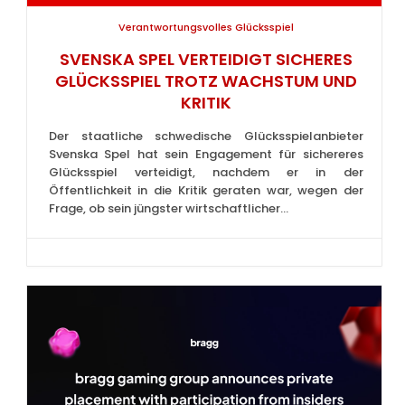
Verantwortungsvolles Glücksspiel
SVENSKA SPEL VERTEIDIGT SICHERES
GLÜCKSSPIEL TROTZ WACHSTUM UND
KRITIK
Der staatliche schwedische Glücksspielanbieter
Svenska Spel hat sein Engagement für sichereres
Glücksspiel verteidigt, nachdem er in der
Öffentlichkeit in die Kritik geraten war, wegen der
Frage, ob sein jüngster wirtschaftlicher...