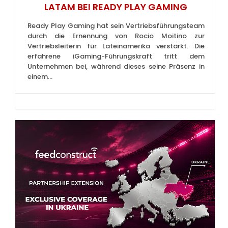
LATAM BEI READY PLAY GAMING
Ready Play Gaming hat sein Vertriebsführungsteam
durch die Ernennung von Rocio Moitino zur
Vertriebsleiterin für Lateinamerika verstärkt. Die
erfahrene iGaming-Führungskraft tritt dem
Unternehmen bei, während dieses seine Präsenz in
einem...