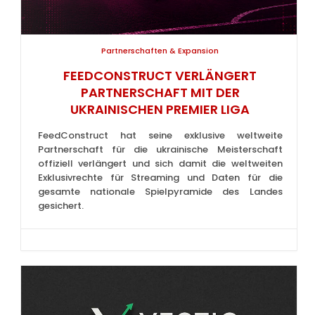
Partnerschaften & Expansion
FEEDCONSTRUCT VERLÄNGERT
PARTNERSCHAFT MIT DER
UKRAINISCHEN PREMIER LIGA
FeedConstruct hat seine exklusive weltweite
Partnerschaft für die ukrainische Meisterschaft
offiziell verlängert und sich damit die weltweiten
Exklusivrechte für Streaming und Daten für die
gesamte nationale Spielpyramide des Landes
gesichert.