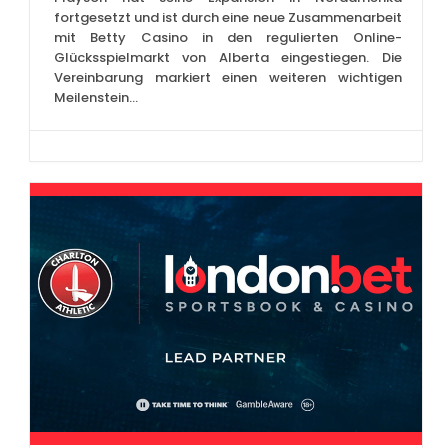
fortgesetzt und ist durch eine neue Zusammenarbeit
mit Betty Casino in den regulierten Online-
Glücksspielmarkt von Alberta eingestiegen. Die
Vereinbarung markiert einen weiteren wichtigen
Meilenstein...