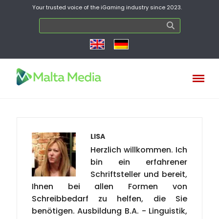
Your trusted voice of the iGaming industry since 2023.
LISA
Herzlich willkommen. Ich
bin ein erfahrener
Schriftsteller und bereit,
Ihnen bei allen Formen von
Schreibbedarf zu helfen, die Sie
benötigen. Ausbildung B.A. - Linguistik,