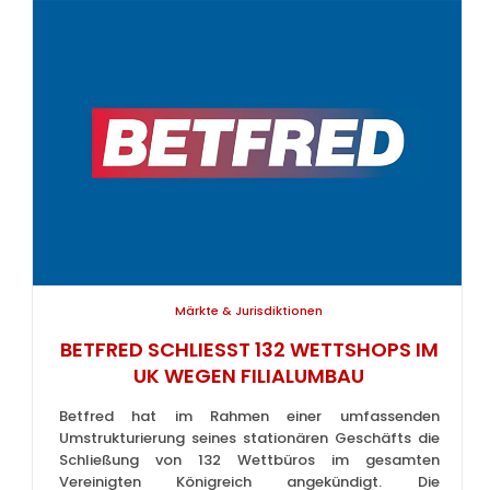
Märkte & Jurisdiktionen
BETFRED SCHLIESST 132 WETTSHOPS IM U
K WEGEN FILIALUMBAU
Betfred hat im Rahmen einer umfassenden
Umstrukturierung seines stationären Geschäfts die
Schließung von 132 Wettbüros im gesamten
Vereinigten Königreich angekündigt. Die