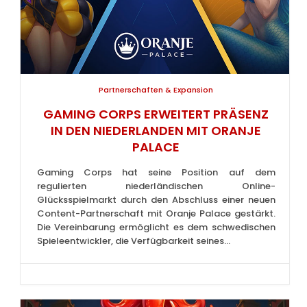
Partnerschaften & Expansion
GAMING CORPS ERWEITERT PRÄSENZ
IN DEN NIEDERLANDEN MIT ORANJE
PALACE
Gaming Corps hat seine Position auf dem
regulierten niederländischen Online-
Glücksspielmarkt durch den Abschluss einer neuen
Content-Partnerschaft mit Oranje Palace gestärkt.
Die Vereinbarung ermöglicht es dem schwedischen
Spieleentwickler, die Verfügbarkeit seines...