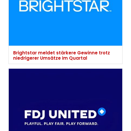
Brightstar meldet stärkere Gewinne trotz
niedrigerer Umsätze im Quartal