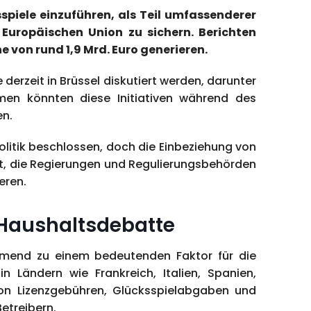
spiele einzuführen, als Teil umfassenderer
Europäischen Union zu sichern. Berichten
 von rund 1,9 Mrd. Euro generieren.
erzeit in Brüssel diskutiert werden, darunter
en könnten diese Initiativen während des
en.
litik beschlossen, doch die Einbeziehung von
t, die Regierungen und Regulierungsbehörden
eren.
-Haushaltsdebatte
ehmend zu einem bedeutenden Faktor für die
n Ländern wie Frankreich, Italien, Spanien,
on Lizenzgebühren, Glücksspielabgaben und
etreibern.