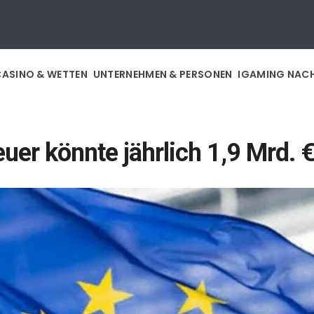
CASINO & WETTEN
UNTERNEHMEN & PERSONEN
IGAMING NAC
uer könnte jährlich 1,9 Mrd. 