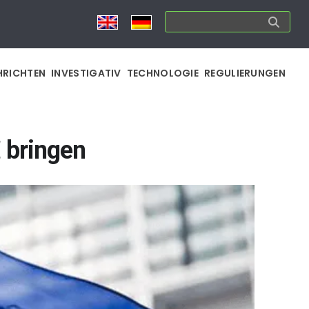
HRICHTEN
INVESTIGATIV
TECHNOLOGIE
REGULIERUNGEN
€ bringen