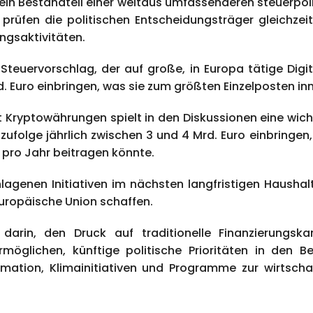
ein Bestandteil einer weitaus umfassenderen steuerpoli
lge prüfen die politischen Entscheidungsträger gleich
gsaktivitäten.
uervorschlag, der auf große, in Europa tätige Digi
rd. Euro einbringen, was sie zum größten Einzelposten
yptowährungen spielt in den Diskussionen eine wichti
zufolge jährlich zwischen 3 und 4 Mrd. Euro einbringen
 pro Jahr beitragen könnte.
nen Initiativen im nächsten langfristigen Haushalt
Europäische Union schaffen.
darin, den Druck auf traditionelle Finanzierungska
rmöglichen, künftige politische Prioritäten in den B
ormation, Klimainitiativen und Programme zur wirtscha