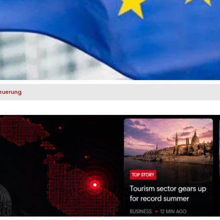
teuerung