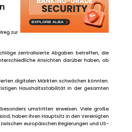
en
 Weg zur
hläge zentralisierte Abgaben betreffen, die
unterschiedliche Ansichten darüber haben, ob
ierten digitalen Märkten schwächen könnten.
istigen Haushaltsstabilität in der gesamten
 besonders umstritten erweisen. Viele große
ind, haben ihren Hauptsitz in den Vereinigten
n zwischen europäischen Regierungen und US-