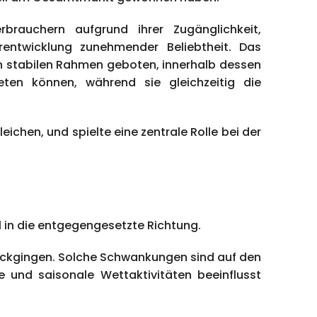
brauchern aufgrund ihrer Zugänglichkeit,
erentwicklung zunehmender Beliebtheit. Das
n stabilen Rahmen geboten, innerhalb dessen
ieten können, während sie gleichzeitig die
chen, und spielte eine zentrale Rolle bei der
 in die entgegengesetzte Richtung.
ückgingen. Solche Schwankungen sind auf den
 und saisonale Wettaktivitäten beeinflusst