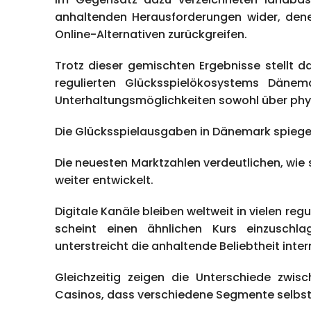
anhaltenden Herausforderungen wider, dene
Online-Alternativen zurückgreifen.
Trotz dieser gemischten Ergebnisse stellt da
regulierten Glücksspielökosystems Dänem
Unterhaltungsmöglichkeiten sowohl über phys
Die Glücksspielausgaben in Dänemark spiegel
Die neuesten Marktzahlen verdeutlichen, wie
weiter entwickelt.
Digitale Kanäle bleiben weltweit in vielen r
scheint einen ähnlichen Kurs einzuschla
unterstreicht die anhaltende Beliebtheit inte
Gleichzeitig zeigen die Unterschiede zwis
Casinos, dass verschiedene Segmente selbst