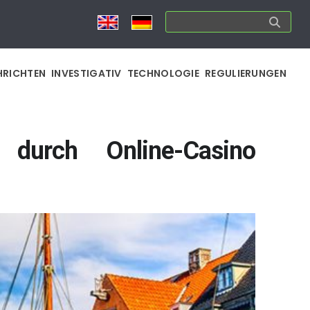
HRICHTEN
INVESTIGATIV
TECHNOLOGIE
REGULIERUNGEN
 durch Online-Casino