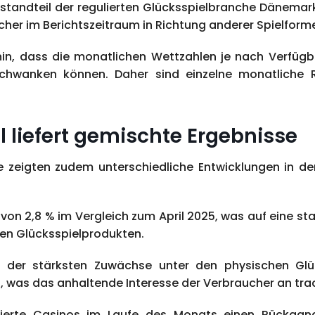
tandteil der regulierten Glücksspielbranche Dänemarks 
er im Berichtszeitraum in Richtung anderer Spielforme
in, dass die monatlichen Wettzahlen je nach Verfügb
chwanken können. Daher sind einzelne monatliche 
 liefert gemischte Ergebnisse
 zeigten zudem unterschiedliche Entwicklungen in d
von 2,8 % im Vergleich zum April 2025, was auf eine st
en Glücksspielprodukten.
n der stärksten Zuwächse unter den physischen Glüc
, was das anhaltende Interesse der Verbraucher an tradi
ierte Casinos im Laufe des Monats einen Rückgang