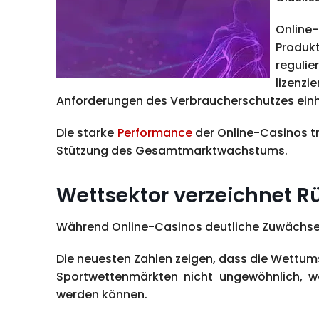
Online
Produk
regulie
lizenz
Anforderungen des Verbraucherschutzes einh
Die starke
Performance
der Online-Casinos tr
Stützung des Gesamtmarktwachstums.
Wettsektor verzeichnet 
Während Online-Casinos deutliche Zuwächse v
Die neuesten Zahlen zeigen, dass die Wettu
Sportwettenmärkten nicht ungewöhnlich, wo
werden können.