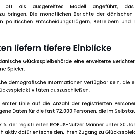
 oft als ausgereiftes Modell angeführt, das
u bringen. Die monatlichen Berichte der dänischen 
en politischen Entscheidungsträgern, Betreibern und 
en liefern tiefere Einblicke
dänische Glücksspielbehörde eine erweiterte Berichter
ne Spieler.
e demografische Informationen verfügbar sein, die ein 
lücksspielaktivitäten auszuschließen.
in erster Linie auf die Anzahl der registrierten Perso
ne Daten für die fast 72.000 Personen, die im Selbstau
 % der registrierten ROFUS-Nutzer Männer unter 30 Jahr
ch aktiv dafür entscheiden, ihren Zugang zu Glücksspie