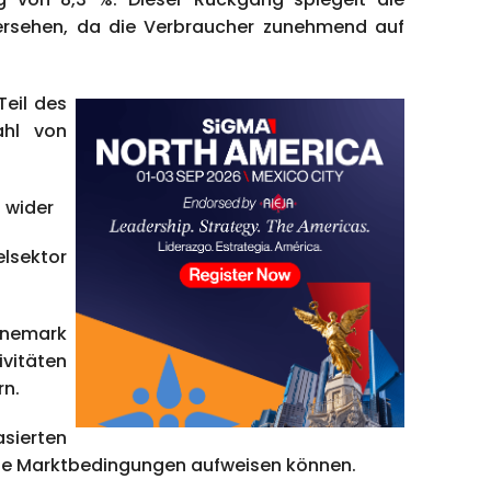
bersehen, da die Verbraucher zunehmend auf
Teil des
ahl von
 wider
elsektor
Dänemark
vitäten
rn.
sierten
che Marktbedingungen aufweisen können.