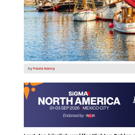
by
Paula Nancy