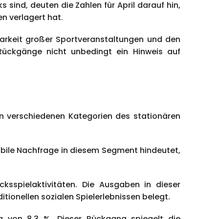
sind, deuten die Zahlen für April darauf hin,
n verlagert hat.
arkeit großer Sportveranstaltungen und den
Rückgänge nicht unbedingt ein Hinweis auf
en verschiedenen Kategorien des stationären
abile Nachfrage in diesem Segment hindeutet,
ksspielaktivitäten. Die Ausgaben in dieser
tionellen sozialen Spielerlebnissen belegt.
 von 8,3 %. Dieser Rückgang spiegelt die