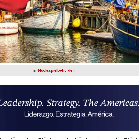
in
Glücksspielbehörden